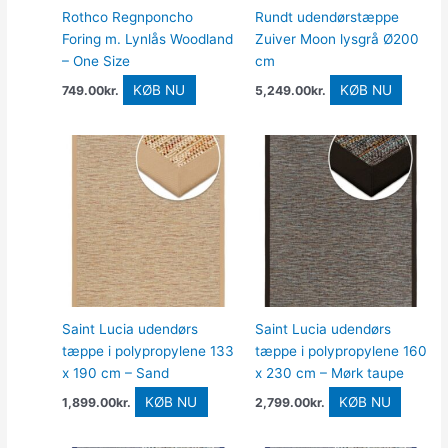
Rothco Regnponcho
Rundt udendørstæppe
Foring m. Lynlås Woodland
Zuiver Moon lysgrå Ø200
– One Size
cm
KØB NU
KØB NU
749.00
kr.
5,249.00
kr.
Saint Lucia udendørs
Saint Lucia udendørs
tæppe i polypropylene 133
tæppe i polypropylene 160
x 190 cm – Sand
x 230 cm – Mørk taupe
KØB NU
KØB NU
1,899.00
kr.
2,799.00
kr.