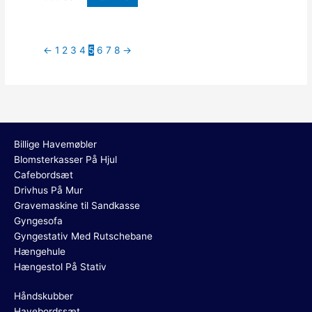
←
1
2
3
4
5
6
7
8
→
Billige Havemøbler
Blomsterkasser På Hjul
Cafebordsæt
Drivhus På Mur
Gravemaskine til Sandkasse
Gyngesofa
Gyngestativ Med Rutschebane
Hængehule
Hængestol På Stativ
Håndskubber
Havebordssæt