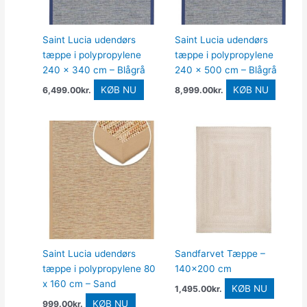
Saint Lucia udendørs
Saint Lucia udendørs
tæppe i polypropylene
tæppe i polypropylene
240 x 340 cm – Blågrå
240 x 500 cm – Blågrå
KØB NU
KØB NU
6,499.00
kr.
8,999.00
kr.
Saint Lucia udendørs
Sandfarvet Tæppe –
tæppe i polypropylene 80
140×200 cm
x 160 cm – Sand
KØB NU
1,495.00
kr.
KØB NU
999.00
kr.