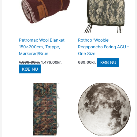
1,699.00kr..
1,476.00kr..
Petromax Wool Blanket
Rothco ‘Woobie’
150x200cm, Tæppe,
Regnponcho Foring ACU –
Mørkerød/Brun
One Size
KØB NU
1,699.00
kr.
1,476.00
kr.
689.00
kr.
KØB NU