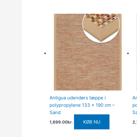
Antigua udendørs tæppe i
A
polypropylene 133 x 190 cm –
p
Sand
S
KØB NU
1,899.00
kr.
2