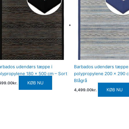
arbados udendørs tæppe i
Barbados udendørs tæppe 
olypropylene 180 x 500 cm – Sort
polypropylene 200 x 290 
Blågrå
KØB NU
499.00
kr.
KØB NU
4,499.00
kr.