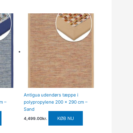
Antigua udendørs tæppe i
m –
polypropylene 200 x 290 cm –
Sand
KØB NU
4,499.00
kr.