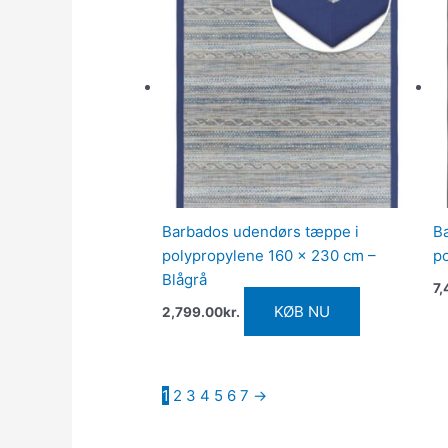
Barbados udendørs tæppe i
B
polypropylene 160 x 230 cm –
p
Blågrå
7,
KØB NU
2,799.00
kr.
1
2
3
4
5
6
7
→