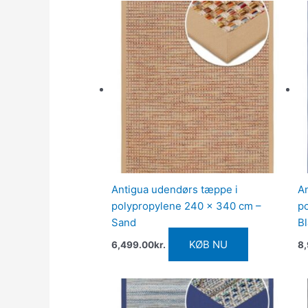
Antigua udendørs tæppe i
A
polypropylene 240 x 340 cm –
p
Sand
B
KØB NU
6,499.00
kr.
8