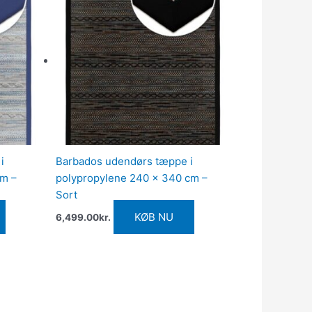
i
Barbados udendørs tæppe i
cm –
polypropylene 240 x 340 cm –
Sort
KØB NU
6,499.00
kr.