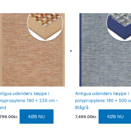
ntigua udendørs tæppe i
Antigua udendørs tæppe i
olypropylene 160 x 230 cm –
polypropylene 180 x 500 c
and
Blågrå
KØB NU
KØB NU
,799.00
kr.
7,499.00
kr.