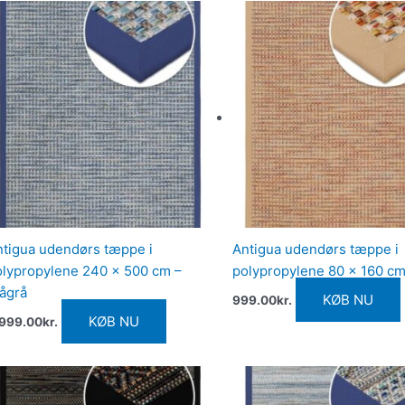
ntigua udendørs tæppe i
Antigua udendørs tæppe i
olypropylene 240 x 500 cm –
polypropylene 80 x 160 cm
lågrå
KØB NU
999.00
kr.
KØB NU
,999.00
kr.