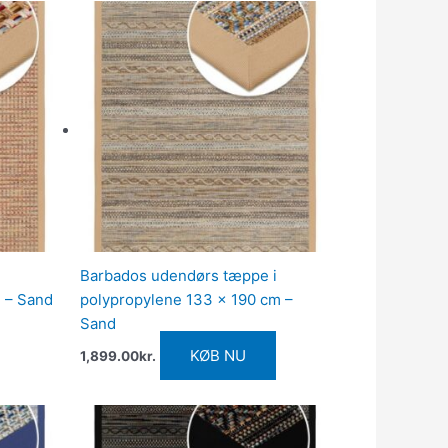
Barbados udendørs tæppe i
 – Sand
polypropylene 133 x 190 cm –
Sand
KØB NU
1,899.00
kr.