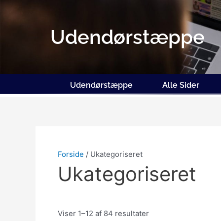
Gå
til
indholdet
Udendørstæppe
Udendørstæppe
Alle Sider
Forside
/ Ukategoriseret
Ukategoriseret
Viser 1–12 af 84 resultater