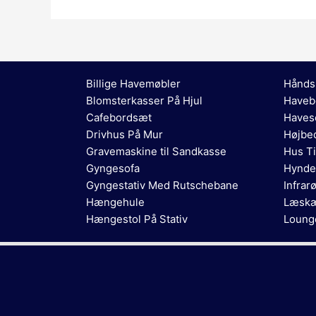
Billige Havemøbler
Hånds
Blomsterkasser På Hjul
Haveb
Cafebordsæt
Haves
Drivhus På Mur
Højbed
Gravemaskine til Sandkasse
Hus Ti
Gyngesofa
Hynde
Gyngestativ Med Rutschebane
Infrar
Hængehule
Læsk
Hængestol På Stativ
Loung