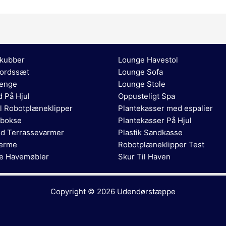
kubber
Lounge Havestol
ordssæt
Lounge Sofa
enge
Lounge Stole
 På Hjul
Oppusteligt Spa
l Robotplæneklipper
Plantekasser med espalier
bokse
Plantekasser På Hjul
ød Terrassevarmer
Plastik Sandkasse
ærme
Robotplæneklipper Test
e Havemøbler
Skur Til Haven
Copyright © 2026
Udendørstæppe