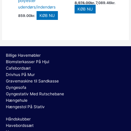
polyester
8,974.00
kr.
7,089.46
kr.
udendørs/indendørs
KØB NU
KØB NU
859.00
kr.
Billige Havemøbler
Blomsterkasser På Hjul
Cafebordsæt
Drivhus På Mur
Gravemaskine til Sandkasse
Gyngesofa
Gyngestativ Med Rutschebane
Hængehule
Hængestol På Stativ
Håndskubber
Havebordssæt