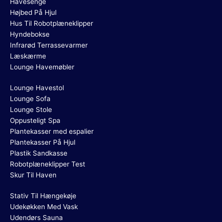
Havesenge
Højbed På Hjul
Hus Til Robotplæneklipper
Hyndebokse
Infrarød Terrassevarmer
Læskærme
Lounge Havemøbler
Lounge Havestol
Lounge Sofa
Lounge Stole
Oppusteligt Spa
Plantekasser med espalier
Plantekasser På Hjul
Plastik Sandkasse
Robotplæneklipper Test
Skur Til Haven
Stativ Til Hængekøje
Udekøkken Med Vask
Udendørs Sauna