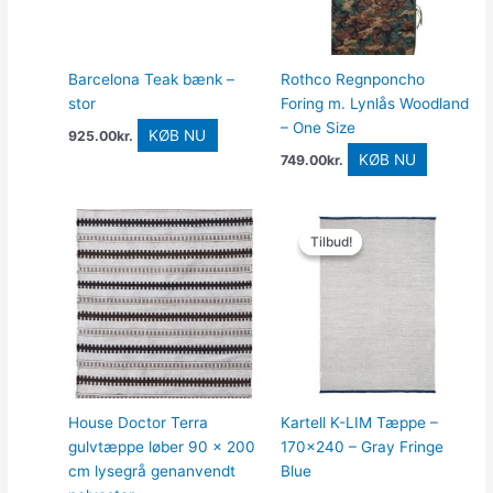
Barcelona Teak bænk –
Rothco Regnponcho
stor
Foring m. Lynlås Woodland
– One Size
KØB NU
925.00
kr.
KØB NU
749.00
kr.
Den
Den
oprindelige
aktuelle
Tilbud!
Tilbud!
pris
pris
var:
er:
8,974.00kr..
7,089.46k
House Doctor Terra
Kartell K-LIM Tæppe –
gulvtæppe løber 90 x 200
170×240 – Gray Fringe
cm lysegrå genanvendt
Blue