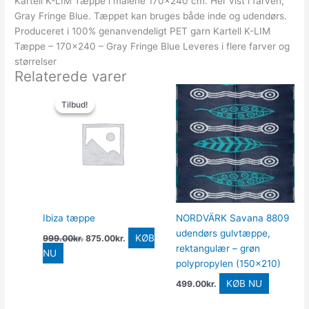
Kartell K-LIM Tæppe i målene 170×240 cm. Her vist i farven,
Gray Fringe Blue. Tæppet kan bruges både inde og udendørs.
Produceret i 100% genanvendeligt PET garn Kartell K-LIM
Tæppe – 170×240 – Gray Fringe Blue Leveres i flere farver og
størrelser
Relaterede varer
Den
Den
oprindelige
aktuelle
Tilbud!
Tilbud!
pris
pris
var:
er:
999.00kr..
875.00kr..
Ibiza tæppe
NORDVÄRK Savana 8809
udendørs gulvtæppe,
KØB
999.00
kr.
875.00
kr.
rektangulær – grøn
NU
polypropylen (150×210)
KØB NU
499.00
kr.