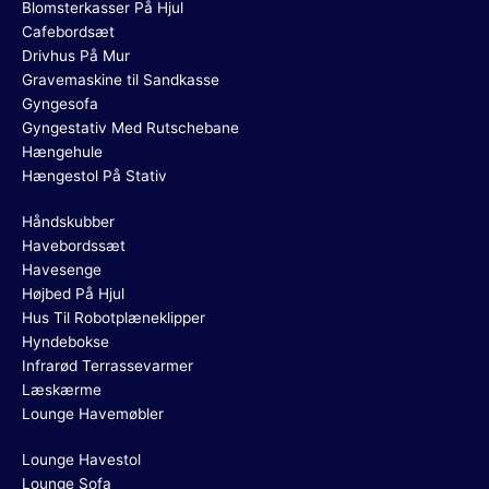
Blomsterkasser På Hjul
Cafebordsæt
Drivhus På Mur
Gravemaskine til Sandkasse
Gyngesofa
Gyngestativ Med Rutschebane
Hængehule
Hængestol På Stativ
Håndskubber
Havebordssæt
Havesenge
Højbed På Hjul
Hus Til Robotplæneklipper
Hyndebokse
Infrarød Terrassevarmer
Læskærme
Lounge Havemøbler
Lounge Havestol
Lounge Sofa