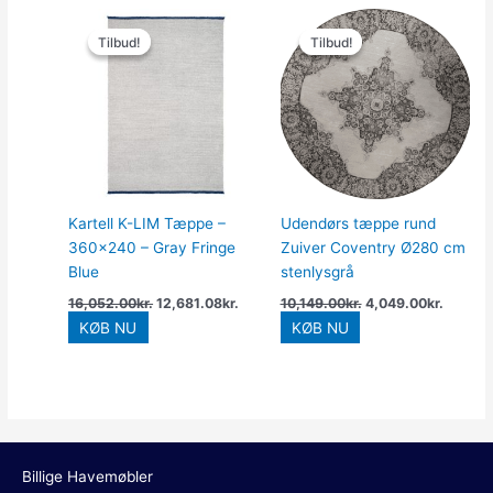
Den
Den
Den
Den
oprindelige
aktuelle
oprindelige
aktuell
Tilbud!
Tilbud!
Tilbud!
Tilbud!
pris
pris
pris
pris
var:
er:
var:
er:
16,052.00kr..
12,681.08kr..
10,149.00kr..
4,049.0
Kartell K-LIM Tæppe –
Udendørs tæppe rund
360×240 – Gray Fringe
Zuiver Coventry Ø280 cm
Blue
stenlysgrå
16,052.00
kr.
12,681.08
kr.
10,149.00
kr.
4,049.00
kr.
KØB NU
KØB NU
Billige Havemøbler