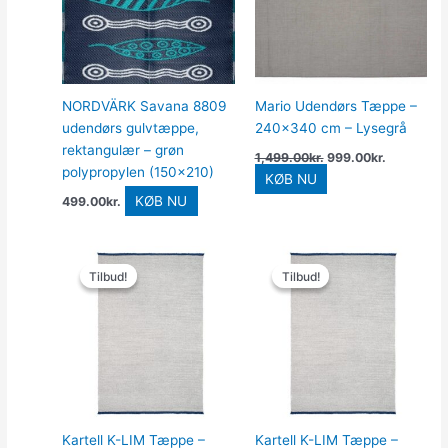
NORDVÄRK Savana 8809
Mario Udendørs Tæppe –
udendørs gulvtæppe,
240×340 cm – Lysegrå
rektangulær – grøn
1,499.00
kr.
999.00
kr.
polypropylen (150×210)
KØB NU
KØB NU
499.00
kr.
Den
Den
Den
Den
oprindelige
aktuelle
oprindelige
aktuel
Tilbud!
Tilbud!
Tilbud!
Tilbud!
pris
pris
pris
pris
var:
er:
var:
er:
8,974.00kr..
7,089.46kr..
16,052.00kr..
12,681
Kartell K-LIM Tæppe –
Kartell K-LIM Tæppe –