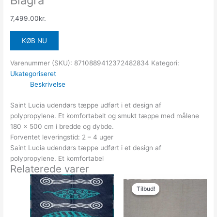
Blågrå
7,499.00
kr.
KØB NU
Varenummer (SKU):
8710889412372482834
Kategori:
Ukategoriseret
Beskrivelse
Saint Lucia udendørs tæppe udført i et design af
polypropylene. Et komfortabelt og smukt tæppe med målene
180 x 500 cm i bredde og dybde.
Forventet leveringstid: 2 – 4 uger
Saint Lucia udendørs tæppe udført i et design af
polypropylene. Et komfortabel
Relaterede varer
Den
Den
oprindelige
aktuelle
Tilbud!
Tilbud!
pris
pris
var:
er:
1,499.00kr..
999.00kr..