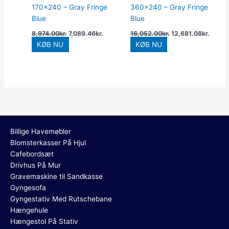
170×240 – Gray Fringe
360×240 – Gray Fringe
Blue
Blue
8,974.00
kr.
7,089.46
kr.
16,052.00
kr.
12,681.08
kr.
KØB NU
KØB NU
Billige Havemøbler
Blomsterkasser På Hjul
Cafebordsæt
Drivhus På Mur
Gravemaskine til Sandkasse
Gyngesofa
Gyngestativ Med Rutschebane
Hængehule
Hængestol På Stativ