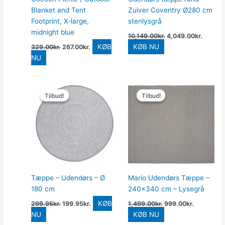
Blanket and Tent
Zuiver Coventry Ø280 cm
Footprint, X-large,
stenlysgrå
midnight blue
10,149.00
kr.
4,049.00
kr.
KØB
KØB NU
329.00
kr.
267.00
kr.
NU
Den
Den
Den
Den
oprindelige
aktuelle
oprindelige
aktuelle
Tilbud!
Tilbud!
Tilbud!
Tilbud!
pris
pris
pris
pris
var:
er:
var:
er:
299.95kr..
199.95kr..
1,499.00kr..
999.00kr..
Tæppe – Udendørs – Ø
Mario Udendørs Tæppe –
180 cm
240×340 cm – Lysegrå
KØB
299.95
kr.
199.95
kr.
1,499.00
kr.
999.00
kr.
NU
KØB NU