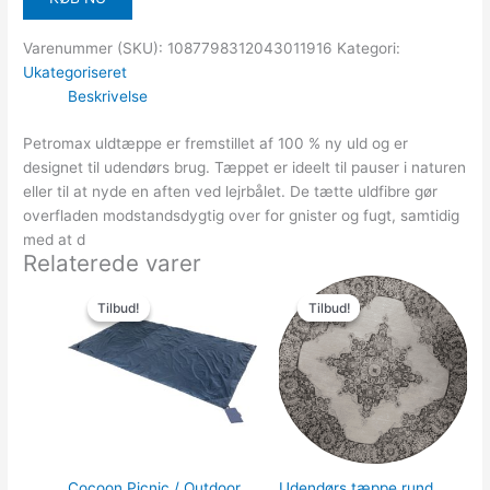
Varenummer (SKU):
1087798312043011916
Kategori:
Ukategoriseret
Beskrivelse
Petromax uldtæppe er fremstillet af 100 % ny uld og er
designet til udendørs brug. Tæppet er ideelt til pauser i naturen
eller til at nyde en aften ved lejrbålet. De tætte uldfibre gør
overfladen modstandsdygtig over for gnister og fugt, samtidig
med at d
Relaterede varer
Den
Den
Den
Den
oprindelige
aktuelle
oprindelige
aktuell
Tilbud!
Tilbud!
Tilbud!
Tilbud!
pris
pris
pris
pris
var:
er:
var:
er:
329.00kr..
267.00kr..
10,149.00kr..
4,049.0
Cocoon Picnic / Outdoor
Udendørs tæppe rund