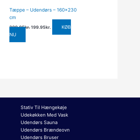
Tæppe – Udendørs – 160×230
cm
KØB
299.95
kr.
199.95
kr.
NU
Stativ Til Hængekøje
Udekøkken Med Vask
Udendørs Sauna
Udendørs Brændeovn
Udendørs Bruser