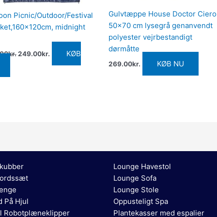
Gulvtæppe House Doctor Ciero
on Picnic/Outdoor/Festival
50×70 cm lysegrå genanvendt
ket,160x120cm, midnight
polyester vejrbestandigt
dørmåtte
KØB
.00
kr.
249.00
kr.
KØB NU
269.00
kr.
kubber
Lounge Havestol
ordssæt
Lounge Sofa
enge
Lounge Stole
 På Hjul
Oppusteligt Spa
l Robotplæneklipper
Plantekasser med espalier