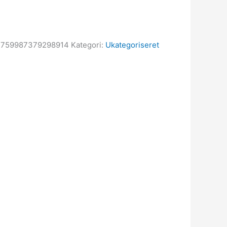
4759987379298914
Kategori:
Ukategoriseret