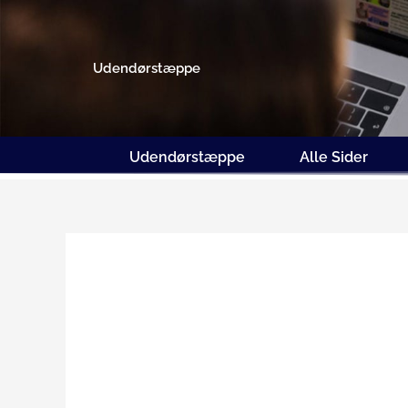
Gå
til
indholdet
Udendørstæppe
Udendørstæppe
Alle Sider