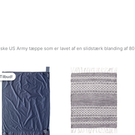
ke US Army tæppe som er lavet af en slidstærk blanding af 80 %
Den
Den
oprindelige
aktuelle
Tilbud!
Tilbud!
pris
pris
var:
er:
279.00kr..
249.00kr..