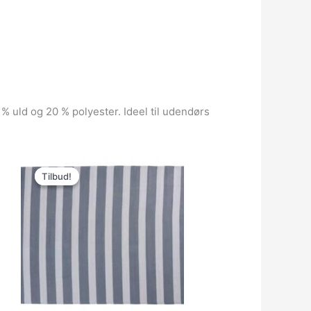
 uld og 20 % polyester. Ideel til udendørs
Den
Den
oprindelige
aktuelle
Tilbud!
Tilbud!
pris
pris
var:
er:
299.95kr..
199.95kr..