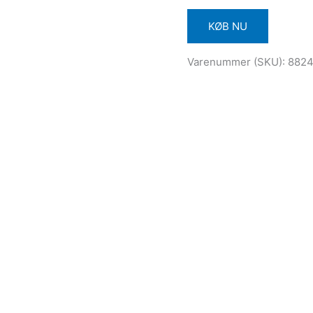
KØB NU
Varenummer (SKU):
882