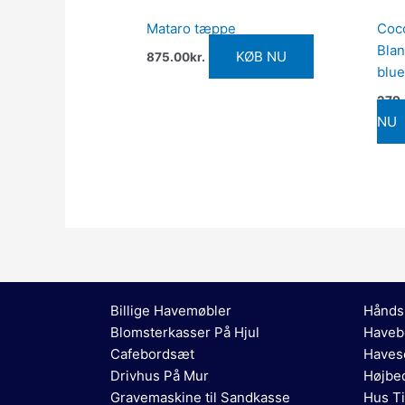
Mataro tæppe
Coco
Blan
KØB NU
875.00
kr.
blue
279
NU
Billige Havemøbler
Hånds
Blomsterkasser På Hjul
Haveb
Cafebordsæt
Haves
Drivhus På Mur
Højbed
Gravemaskine til Sandkasse
Hus Ti