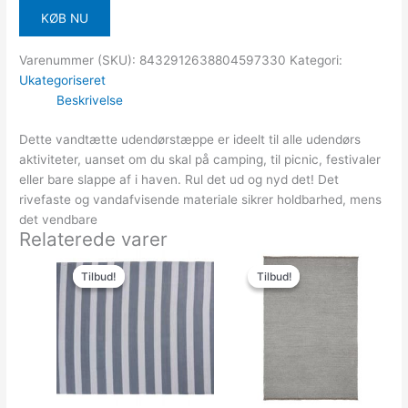
KØB NU
Varenummer (SKU):
8432912638804597330
Kategori:
Ukategoriseret
Beskrivelse
Dette vandtætte udendørstæppe er ideelt til alle udendørs
aktiviteter, uanset om du skal på camping, til picnic, festivaler
eller bare slappe af i haven. Rul det ud og nyd det! Det
rivefaste og vandafvisende materiale sikrer holdbarhed, mens
det vendbare
Relaterede varer
Den
Den
Den
Den
oprindelige
aktuelle
oprindelige
aktuel
Tilbud!
Tilbud!
Tilbud!
Tilbud!
pris
pris
pris
pris
var:
er:
var:
er:
299.95kr..
199.95kr..
16,052.00kr..
12,681