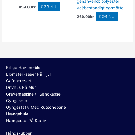
genanvendt polyester
KØB NU
859.00
kr.
vejrbestandigt dørmåtte
KØB NU
269.00
kr.
Billige Havemøbler
Blomsterkasser På Hjul
Cafebordsæt
Drivhus På Mur
Gravemaskine til Sandkasse
Gyngesofa
Gyngestativ Med Rutschebane
Hængehule
Hængestol På Stativ
Håndskubber