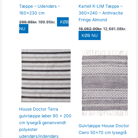
Tæppe – Udendørs –
Kartell K-LIM Tæppe –
160×230 cm
360×240 – Anthracite
Fringe Almond
KØB
299.95
kr.
199.95
kr.
NU
16,052.00
kr.
12,681.08
kr.
KØB NU
House Doctor Terra
gulvtæppe løber 90 x 200
cm lysegrå genanvendt
Gulvtæppe House Doctor
polyester
Ciero 50×70 cm lysegrå
udendørs/indendørs