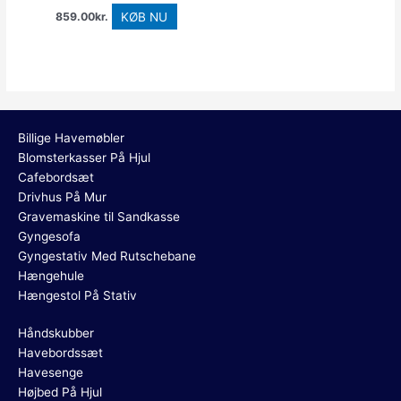
KØB NU
859.00
kr.
Billige Havemøbler
Blomsterkasser På Hjul
Cafebordsæt
Drivhus På Mur
Gravemaskine til Sandkasse
Gyngesofa
Gyngestativ Med Rutschebane
Hængehule
Hængestol På Stativ
Håndskubber
Havebordssæt
Havesenge
Højbed På Hjul