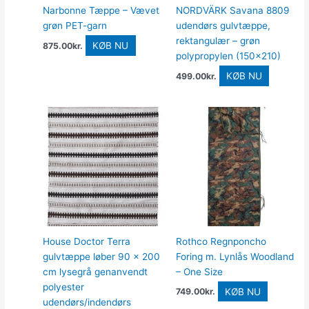
Narbonne Tæppe – Vævet
NORDVÄRK Savana 8809
grøn PET-garn
udendørs gulvtæppe,
rektangulær – grøn
KØB NU
875.00
kr.
polypropylen (150×210)
KØB NU
499.00
kr.
House Doctor Terra
Rothco Regnponcho
gulvtæppe løber 90 x 200
Foring m. Lynlås Woodland
cm lysegrå genanvendt
– One Size
polyester
KØB NU
749.00
kr.
udendørs/indendørs