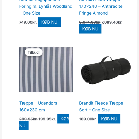
Foring m. Lynlås Woodland
170×240 – Anthracite
– One Size
Fringe Almond
KØB NU
749.00
kr.
8,974.00
kr.
7,089.46
kr.
KØB NU
Den
Den
oprindelige
aktuelle
Tilbud!
Tilbud!
pris
pris
var:
er:
299.95kr..
199.95kr..
Tæppe – Udendørs –
Brandit Fleece Tæppe
160×230 cm
Sort – One Size
KØB
KØB NU
299.95
kr.
199.95
kr.
189.00
kr.
NU