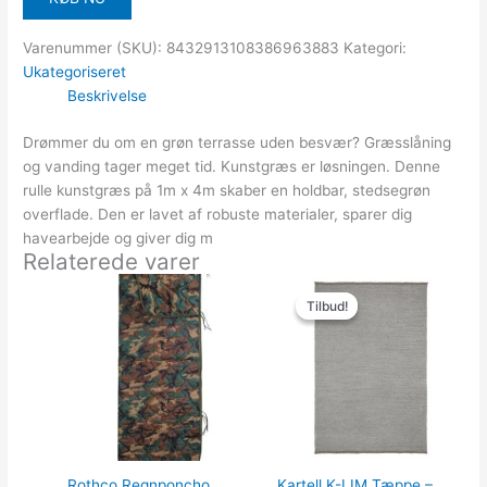
Varenummer (SKU):
8432913108386963883
Kategori:
Ukategoriseret
Beskrivelse
Drømmer du om en grøn terrasse uden besvær? Græsslåning
og vanding tager meget tid. Kunstgræs er løsningen. Denne
rulle kunstgræs på 1m x 4m skaber en holdbar, stedsegrøn
overflade. Den er lavet af robuste materialer, sparer dig
havearbejde og giver dig m
Relaterede varer
Den
Den
oprindelige
aktuelle
Tilbud!
Tilbud!
pris
pris
var:
er:
8,974.00kr..
7,089.46k
Rothco Regnponcho
Kartell K-LIM Tæppe –