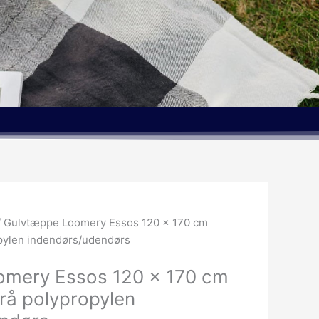
/ Gulvtæppe Loomery Essos 120 x 170 cm
pylen indendørs/udendørs
omery Essos 120 x 170 cm
rå polypropylen