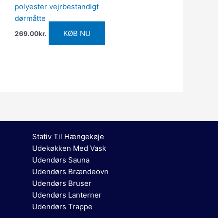
polyester vejrbestandigt
dørmåtte
KØB NU
269.00
kr.
Stativ Til Hængekøje
Udekøkken Med Vask
Udendørs Sauna
Udendørs Brændeovn
Udendørs Bruser
Udendørs Lanterner
Udendørs Trappe