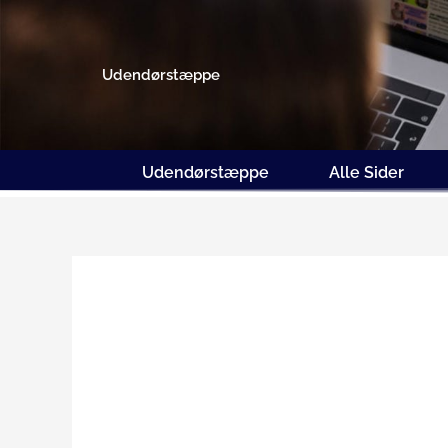
Gå
til
indholdet
Udendørstæppe
Udendørstæppe
Alle Sider