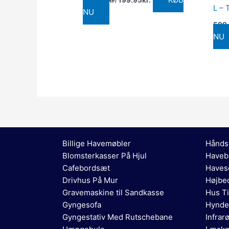
L –
NU
599
NU
Billige Havemøbler
Hånds
Blomsterkasser På Hjul
Haveb
Cafebordsæt
Haves
Drivhus På Mur
Højbed
Gravemaskine til Sandkasse
Hus Ti
Gyngesofa
Hynde
Gyngestativ Med Rutschebane
Infrar