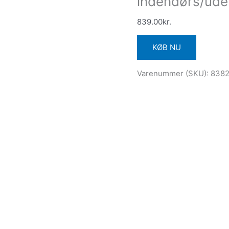
indendørs/ud
839.00
kr.
KØB NU
Varenummer (SKU):
838