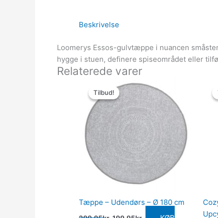
Beskrivelse
Loomerys Essos-gulvtæppe i nuancen småsten/l
hygge i stuen, definere spiseområdet eller tilf
Relaterede varer
Den
Den
oprindelige
aktuelle
Tilbud!
Tilbud!
pris
pris
var:
er:
299.95kr..
199.95kr..
Tæppe – Udendørs – Ø 180 cm
Coz
Upc
KØB
299.95
kr.
199.95
kr.