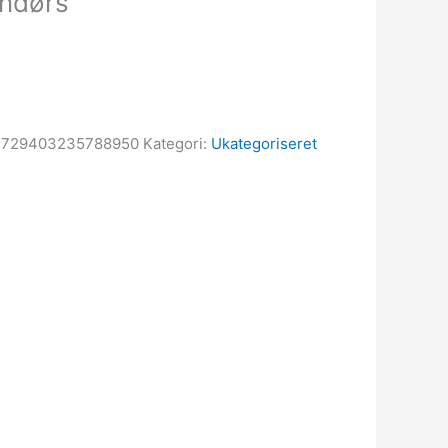
endørs
2729403235788950
Kategori:
Ukategoriseret