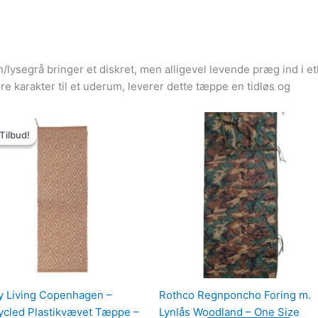
ysegrå bringer et diskret, men alligevel levende præg ind i e
øre karakter til et uderum, leverer dette tæppe en tidløs og
Den
Den
oprindelige
aktuelle
Tilbud!
Tilbud!
pris
pris
var:
er:
599.00kr..
390.00kr..
y Living Copenhagen –
Rothco Regnponcho Foring m.
ycled Plastikvævet Tæppe –
Lynlås Woodland – One Size