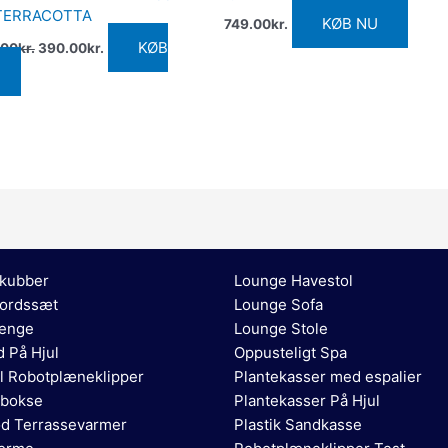
 TERRACOTTA
KØB NU
749.00
kr.
KØB
.00
kr.
390.00
kr.
kubber
Lounge Havestol
ordssæt
Lounge Sofa
enge
Lounge Stole
 På Hjul
Oppusteligt Spa
l Robotplæneklipper
Plantekasser med espalier
bokse
Plantekasser På Hjul
ød Terrassevarmer
Plastik Sandkasse